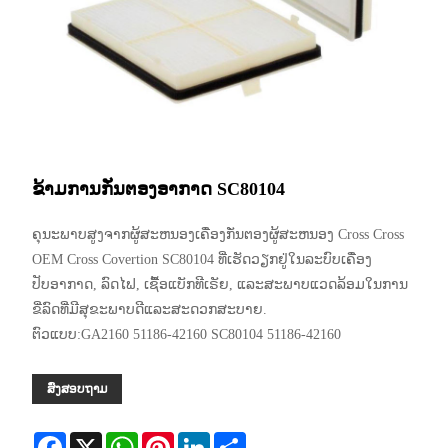
ຂ້າມການກັ່ນຕອງອາກາດ SC80104
ຄຸນະພາບສູງຈາກຜູ້ສະຫນອງເຄື່ອງກັ່ນຕອງຜູ້ສະຫນອງ Cross Cross
OEM Cross Covertion SC80104 ທີ່ເຮັດວຽກຢູ່ໃນລະບົບເຄື່ອງ
ປັບອາກາດ, ລົດໄຟ, ເຊື້ອແບັກທີເຣັຍ, ແລະສະພາບແວດລ້ອມໃນການ
ຂີ່ລົດທີ່ມີສຸຂະພາບດີແລະສະດວກສະບາຍ.
ຕົວແບບ:GA2160 51186-42160 SC80104 51186-42160
ສົ່ງສອບຖາມ
Facebook
X
WhatsApp
Pinterest
LinkedIn
Share