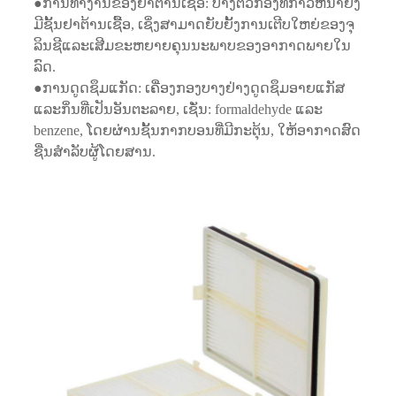
●ການທໍາງານຂອງຢາຕ້ານເຊື້ອ: ບາງຕົວກອງທີ່ກ້າວຫນ້າຍັງ
ມີຊັ້ນຢາຕ້ານເຊື້ອ, ເຊິ່ງສາມາດຍັບຍັ້ງການເຕີບໃຫຍ່ຂອງຈຸ
ລິນຊີແລະເສີມຂະຫຍາຍຄຸນນະພາບຂອງອາກາດພາຍໃນ
ລົດ.
●ການດູດຊຶມແກັດ: ເຄື່ອງກອງບາງຢ່າງດູດຊຶມອາຍແກັສ
ແລະກິ່ນທີ່ເປັນອັນຕະລາຍ, ເຊັ່ນ: formaldehyde ແລະ
benzene, ໂດຍຜ່ານຊັ້ນກາກບອນທີ່ມີກະຕຸ້ນ, ໃຫ້ອາກາດສົດ
ຊື່ນສໍາລັບຜູ້ໂດຍສານ.