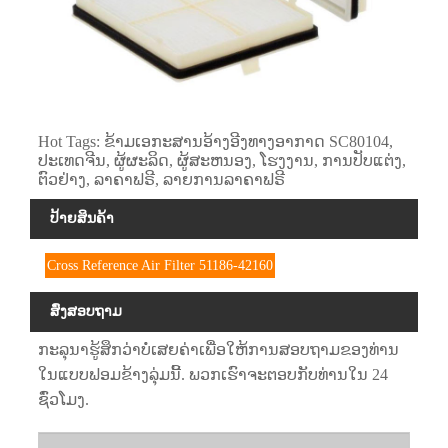
Hot Tags: ຂ້າມເອກະສານອ້າງອີງທາງອາກາດ SC80104,
ປະເທດຈີນ, ຜູ້ຜະລິດ, ຜູ້ສະຫນອງ, ໂຮງງານ, ການປັບແຕ່ງ,
ຕົວຢ່າງ, ລາຄາຟຣີ, ລາຍການລາຄາຟຣີ
ປ້າຍສິນຄ້າ
Cross Reference Air Filter 51186-42160
ສົ່ງສອບຖາມ
ກະລຸນາຮູ້ສຶກວ່າບໍ່ເສຍຄ່າເພື່ອໃຫ້ການສອບຖາມຂອງທ່ານ
ໃນແບບຟອມຂ້າງລຸ່ມນີ້. ພວກເຮົາຈະຕອບກັບທ່ານໃນ 24
ຊົ່ວໂມງ.