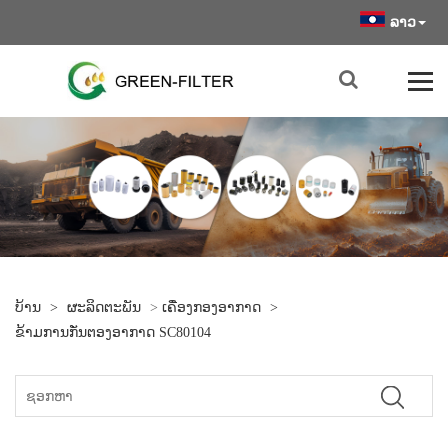
ລາວ
ບ້ານ
>
ຜະລິດຕະພັນ
>
ເຄື່ອງກອງອາກາດ
>
ຂ້າມການກັ່ນຕອງອາກາດ SC80104