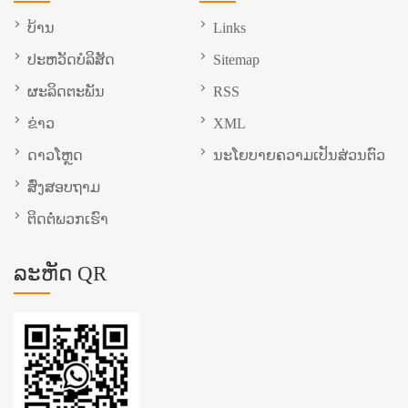
ບ້ານ
Links
ປະ​ຫວັດ​ບໍ​ລິ​ສັດ
Sitemap
ຜະລິດຕະພັນ
RSS
ຂ່າວ
XML
ດາວໂຫຼດ
ນະໂຍບາຍຄວາມເປັນສ່ວນຕົວ
ສົ່ງສອບຖາມ
ຕິດ​ຕໍ່​ພວກ​ເຮົາ
ລະຫັດ QR