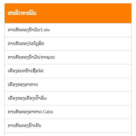
ຜະລິດຕະພັນ
ການກັ່ນຕອງນໍ້າມັນ/Lube
ການກັ່ນຕອງໄຮໂດຼລິກ
ການກັ່ນຕອງນໍ້າມັນ/ກາຊວນ
ເຄື່ອງແຍກນໍ້າເຊື້ອໄຟ
ເຄື່ອງກອງອາກາດ
ເຄື່ອງກອງເຄື່ອງເປົ່າລົມ
ການກັ່ນຕອງອາກາດ Cabin
ການກັ່ນຕອງນໍ້າເຢັນ