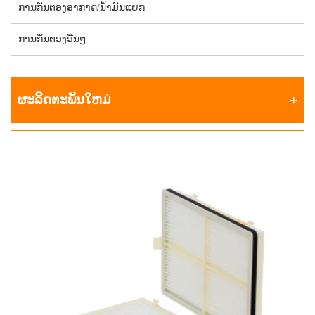
ການກັ່ນຕອງອາກາດ/ນໍ້າມັນແຍກ
ການກັ່ນຕອງອື່ນໆ
ຜະລິດຕະພັນໃຫມ່