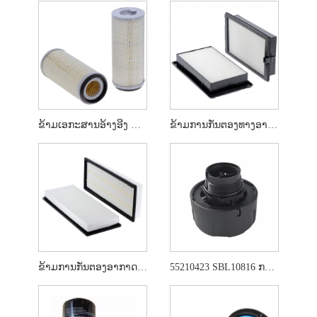
ຂ້າມເອກະສານອ້າງອີງ Air Air Air P136390
ຂ້າມການກັ່ນຕອງທາງອາກາດທາງອາກາດ 4643580
ຂ້າມການກັ່ນຕອງອາກາດທາງອາກາດ Y00022307
55210423 SBL10816 ກອງທັບອາກາດສໍາລັບ Perkins