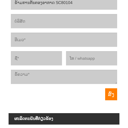
ຜະ​ລິດ​ຕະ​ພັນ​ທີ່​ກ່ຽວ​ຂ້ອງ