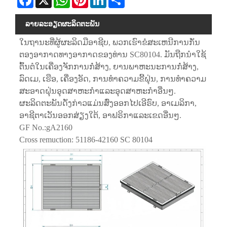
ລາຍ​ລະ​ອຽດ​ຜະ​ລິດ​ຕະ​ພັນ
ໃນຖານະທີ່ຜູ້ຜະລິດມືອາຊີບ, ພວກເຮົາຂໍສະເຫນີການກັ່ນ
ຕອງອາກາດທາງອາກາດຂອງທ່ານ SC80104. ມັນຖືກນໍາໃຊ້
ຕົ້ນຕໍໃນເຄື່ອງຈັກການກໍ່ສ້າງ, ຍານພາຫະນະການກໍ່ສ້າງ,
ລົດເມ, ເຮືອ, ເຄື່ອງອັດ, ການທໍາຄວາມຂີ້ຝຸ່ນ, ການທໍາຄວາມ
ສະອາດຝຸ່ນອຸດສາຫະກໍາແລະອຸດສາຫະກໍາອື່ນໆ.
ຜະລິດຕະພັນດັ່ງກ່າວແມ່ນສົ່ງອອກໄປເອີຣົບ, ອາເມລິກາ,
ອາຊີຕາເວັນອອກສ່ຽງໃຕ້, ອາຟຣິກາແລະເຂດອື່ນໆ.
GF No.:gA2160
Cross remuction: 51186-42160 SC 80104