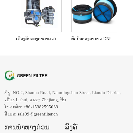
ເຄື່ອງກັ່ນຕອງອາກາດ zb4734 k043830 5801414923
ຕົວກັ່ນຕອງອາກາດ DNP607965 AF26424 P607965 42812
ທີ່ຢູ່: NO.2, Shanha Road, Nanmingshan Street, Liandu District,
ເມືອງ Lishui, ແຂວງ Zhejiang, ຈີນ
ໂທລະສັບ:
+86-15382595039
ອີເມວ:
sale09@greenfilter.cn
ການນໍາທາງດ່ວນ
ລິ້ງຄ໌